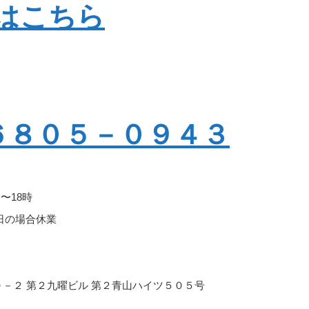
はこちら
３－６８０５－０９４３
〜18時
日の場合休業
－１０－２ 第２九曜ビル 第２青山ハイツ５０５号