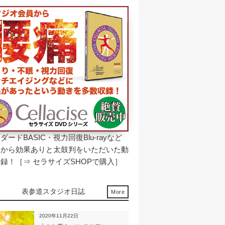
ダードBASIC・視力回復Blu-rayなど
様から効果ありと太鼓判をいただいた動
収録！［⇒
セラサイズSHOPで購入
］
表参道スタジオ日誌
More
2020年11月22日